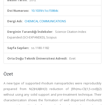
Basım Tarihi:
2012
Doi Numarası:
10.1039/c1cc15864c
Dergi Adı:
CHEMICAL COMMUNICATIONS
Derginin Tarandığı İndeksler:
Science Citation Index
Expanded (SCI-EXPANDED), Scopus
Sayfa Sayıları:
ss.1180-1182
Orta Doğu Teknik Üniversitesi Adresli:
Evet
Özet
A new type of supported rhodium nanoparticles were reproducibly
prepared from N(2)H(4)BH(3) reduction of [Rh(mu-Cl)(1,5-cod)](2)
without using any solid support and pre-treatment technique. Their
characterization shows the formation of well dispersed rhodium(0)