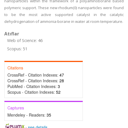
nanoparticles within the framework of a polyaminoborane based
polymeric support. These new rhodium(0) nanoparticles were found
to be the most active supported catalyst in the catalytic
dehydrogenation of ammonia-borane in water at room temperature.
Atıflar
Web of Science: 46
Scopus: 51
Citations
CrossRef - Citation Indexes:
47
CrossRef - Citation Indexes:
28
PubMed - Citation Indexes:
3
Scopus - Citation Indexes:
52
Captures
Mendeley - Readers:
35
-
see details