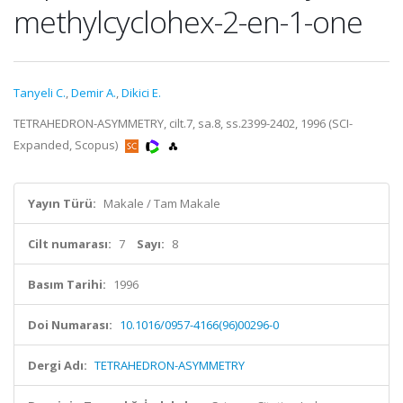
methylcyclohex-2-en-1-one
Tanyeli C.
,
Demir A.
,
Dikici E.
TETRAHEDRON-ASYMMETRY, cilt.7, sa.8, ss.2399-2402, 1996 (SCI-
Expanded, Scopus)
Yayın Türü:
Makale / Tam Makale
Cilt numarası:
7
Sayı:
8
Basım Tarihi:
1996
Doi Numarası:
10.1016/0957-4166(96)00296-0
Dergi Adı:
TETRAHEDRON-ASYMMETRY