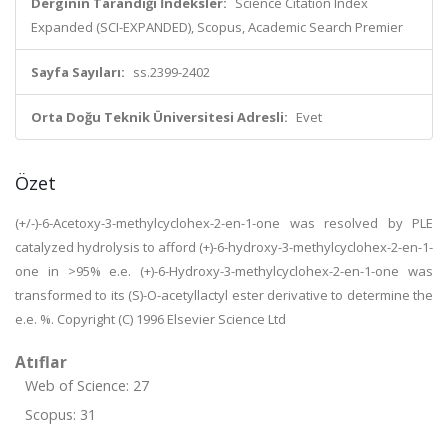
Derginin Tarandığı İndeksler:
Science Citation Index
Expanded (SCI-EXPANDED), Scopus, Academic Search Premier
Sayfa Sayıları:
ss.2399-2402
Orta Doğu Teknik Üniversitesi Adresli:
Evet
Özet
(+/-)-6-Acetoxy-3-methylcyclohex-2-en-1-one was resolved by PLE
catalyzed hydrolysis to afford (+)-6-hydroxy-3-methylcyclohex-2-en-1-
one in >95% e.e. (+)-6-Hydroxy-3-methylcyclohex-2-en-1-one was
transformed to its (S)-O-acetyllactyl ester derivative to determine the
e.e. %. Copyright (C) 1996 Elsevier Science Ltd
Atıflar
Web of Science: 27
Scopus: 31