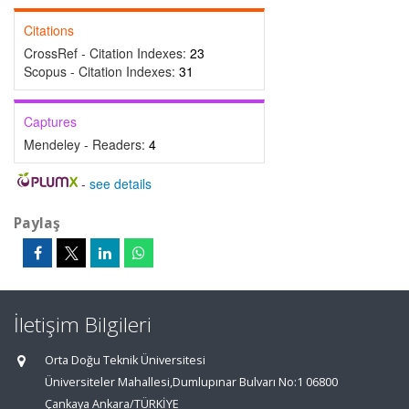
Citations
CrossRef - Citation Indexes:
23
Scopus - Citation Indexes:
31
Captures
Mendeley - Readers:
4
-
see details
Paylaş
İletişim Bilgileri
Orta Doğu Teknik Üniversitesi
Üniversiteler Mahallesi,Dumlupınar Bulvarı No:1 06800
Çankaya Ankara/TÜRKİYE