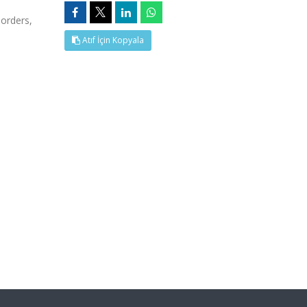
orders,
Atıf İçin Kopyala