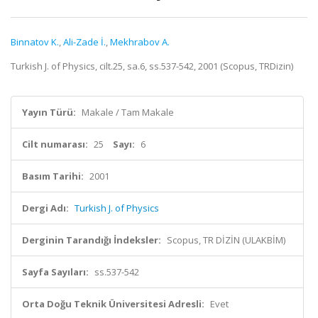
Binnatov K.
,
Ali-Zade İ.
,
Mekhrabov A.
Turkish J. of Physics, cilt.25, sa.6, ss.537-542, 2001 (Scopus, TRDizin)
Yayın Türü:
Makale / Tam Makale
Cilt numarası:
25
Sayı:
6
Basım Tarihi:
2001
Dergi Adı:
Turkish J. of Physics
Derginin Tarandığı İndeksler:
Scopus, TR DİZİN (ULAKBİM)
Sayfa Sayıları:
ss.537-542
Orta Doğu Teknik Üniversitesi Adresli:
Evet