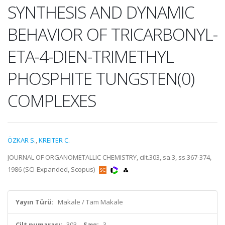
SYNTHESIS AND DYNAMIC
BEHAVIOR OF TRICARBONYL-
ETA-4-DIEN-TRIMETHYL
PHOSPHITE TUNGSTEN(0)
COMPLEXES
ÖZKAR S.
,
KREITER C.
JOURNAL OF ORGANOMETALLIC CHEMISTRY, cilt.303, sa.3, ss.367-374,
1986 (SCI-Expanded, Scopus)
Yayın Türü:
Makale / Tam Makale
Cilt numarası:
303
Sayı:
3