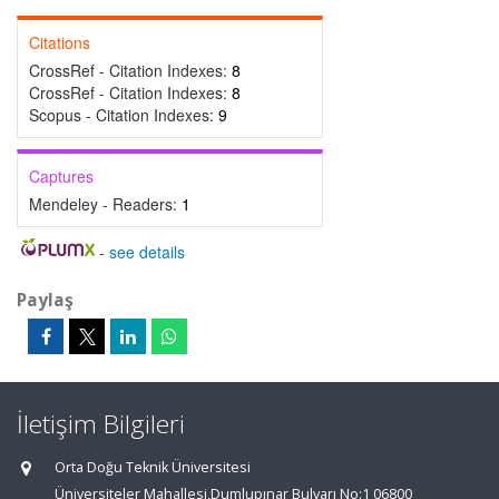
Citations
CrossRef - Citation Indexes:
8
CrossRef - Citation Indexes:
8
Scopus - Citation Indexes:
9
Captures
Mendeley - Readers:
1
-
see details
Paylaş
İletişim Bilgileri
Orta Doğu Teknik Üniversitesi
Üniversiteler Mahallesi,Dumlupınar Bulvarı No:1 06800