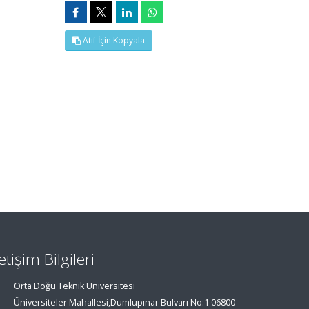
Atıf İçin Kopyala
letişim Bilgileri
Orta Doğu Teknik Üniversitesi
Üniversiteler Mahallesi,Dumlupınar Bulvarı No:1 06800