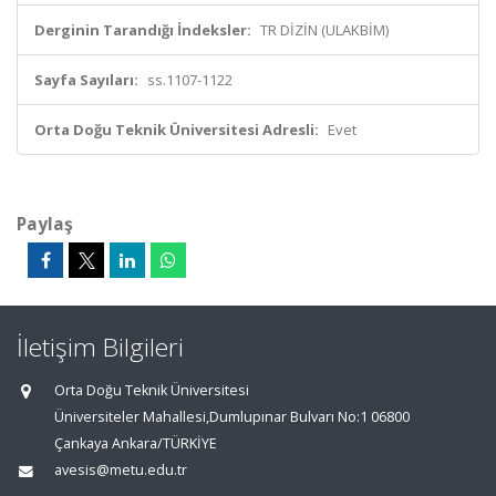
Derginin Tarandığı İndeksler:
TR DİZİN (ULAKBİM)
Sayfa Sayıları:
ss.1107-1122
Orta Doğu Teknik Üniversitesi Adresli:
Evet
Paylaş
İletişim Bilgileri
Orta Doğu Teknik Üniversitesi
Üniversiteler Mahallesi,Dumlupınar Bulvarı No:1 06800
Çankaya Ankara/TÜRKİYE
avesis@metu.edu.tr