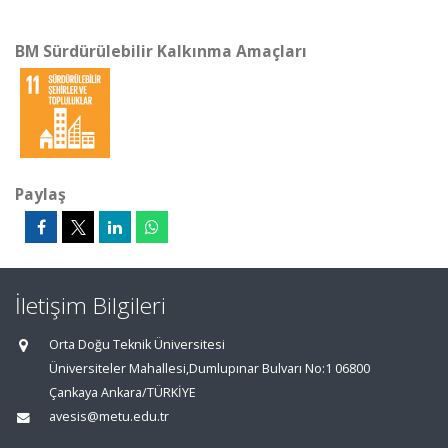
BM Sürdürülebilir Kalkınma Amaçları
Paylaş
İletişim Bilgileri
Orta Doğu Teknik Üniversitesi
Üniversiteler Mahallesi,Dumlupınar Bulvarı No:1 06800
Çankaya Ankara/TÜRKİYE
avesis@metu.edu.tr