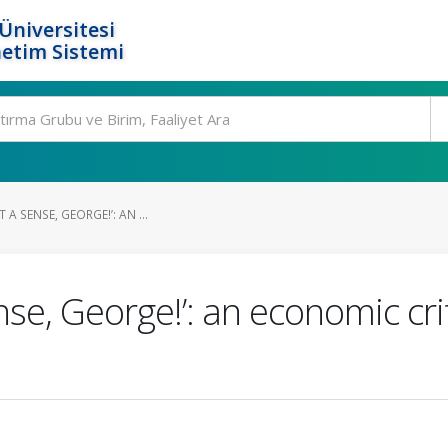
Üniversitesi
etim Sistemi
 A SENSE, GEORGE!’: AN ...
nse, George!’: an economic cri