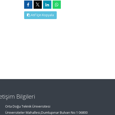
Atıf İçin Kopyala
letişim Bilgileri
Orta Doğu Teknik Üniversitesi
Üniversiteler Mahallesi,Dumlupınar Bulvarı No:1 06800