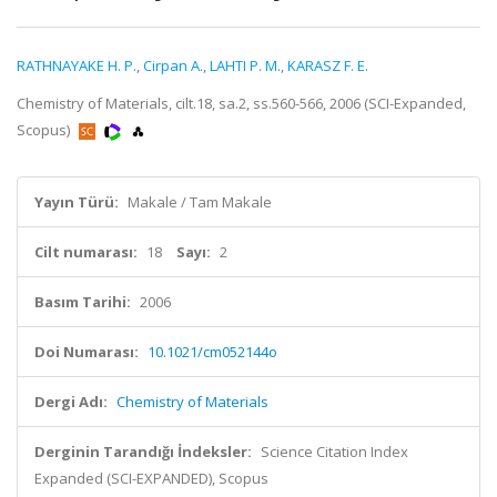
RATHNAYAKE H. P.
,
Cirpan A.
,
LAHTI P. M.
,
KARASZ F. E.
Chemistry of Materials, cilt.18, sa.2, ss.560-566, 2006 (SCI-Expanded,
Scopus)
Yayın Türü:
Makale / Tam Makale
Cilt numarası:
18
Sayı:
2
Basım Tarihi:
2006
Doi Numarası:
10.1021/cm052144o
Dergi Adı:
Chemistry of Materials
Derginin Tarandığı İndeksler:
Science Citation Index
Expanded (SCI-EXPANDED), Scopus