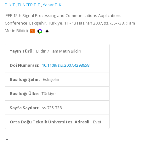
Filik T.
,
TUNCER T. E.
,
Yasar T. K.
IEEE 15th Signal Processing and Communications Applications
Conference, Eskişehir, Türkiye, 11 - 13 Haziran 2007, ss.735-738, (Tam
Metin Bildiri)
Yayın Türü:
Bildiri / Tam Metin Bildiri
Doi Numarası:
10.1109/siu.2007.4298658
Basıldığı Şehir:
Eskişehir
Basıldığı Ülke:
Türkiye
Sayfa Sayıları:
ss.735-738
Orta Doğu Teknik Üniversitesi Adresli:
Evet