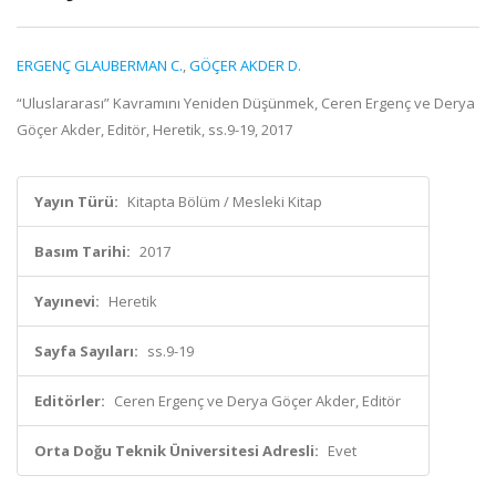
ERGENÇ GLAUBERMAN C.
,
GÖÇER AKDER D.
“Uluslararası” Kavramını Yeniden Düşünmek, Ceren Ergenç ve Derya
Göçer Akder, Editör, Heretik, ss.9-19, 2017
Yayın Türü:
Kitapta Bölüm / Mesleki Kitap
Basım Tarihi:
2017
Yayınevi:
Heretik
Sayfa Sayıları:
ss.9-19
Editörler:
Ceren Ergenç ve Derya Göçer Akder, Editör
Orta Doğu Teknik Üniversitesi Adresli:
Evet