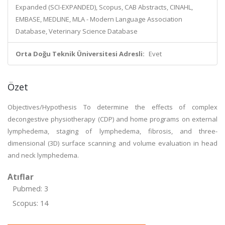
Expanded (SCI-EXPANDED), Scopus, CAB Abstracts, CINAHL,
EMBASE, MEDLINE, MLA - Modern Language Association
Database, Veterinary Science Database
Orta Doğu Teknik Üniversitesi Adresli:
Evet
Özet
Objectives/Hypothesis To determine the effects of complex
decongestive physiotherapy (CDP) and home programs on external
lymphedema, staging of lymphedema, fibrosis, and three-
dimensional (3D) surface scanning and volume evaluation in head
and neck lymphedema.
Atıflar
Pubmed: 3
Scopus: 14