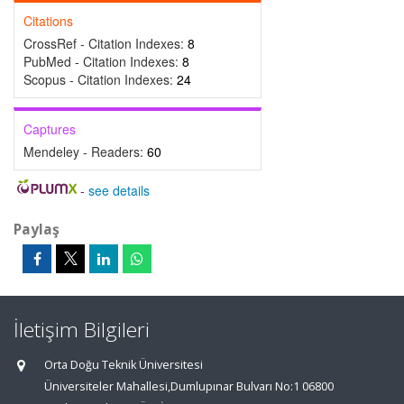
Citations
CrossRef - Citation Indexes:
8
PubMed - Citation Indexes:
8
Scopus - Citation Indexes:
24
Captures
Mendeley - Readers:
60
-
see details
Paylaş
İletişim Bilgileri
Orta Doğu Teknik Üniversitesi
Üniversiteler Mahallesi,Dumlupınar Bulvarı No:1 06800