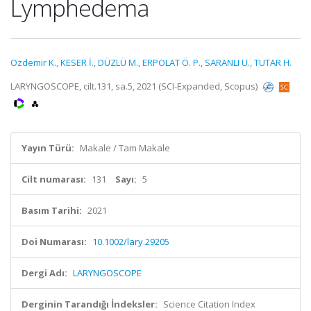
Lymphedema
Ozdemir K.
,
KESER İ.
,
DÜZLÜ M.
,
ERPOLAT Ö. P.
,
SARANLI U.
,
TUTAR H.
LARYNGOSCOPE, cilt.131, sa.5, 2021 (SCI-Expanded, Scopus)
Yayın Türü:
Makale / Tam Makale
Cilt numarası:
131
Sayı:
5
Basım Tarihi:
2021
Doi Numarası:
10.1002/lary.29205
Dergi Adı:
LARYNGOSCOPE
Derginin Tarandığı İndeksler:
Science Citation Index