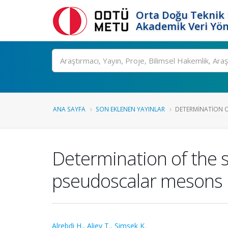
Orta Doğu Teknik 
Akademik Veri Yön
Ara
ANA SAYFA
SON EKLENEN YAYINLAR
DETERMINATION OF
Determination of the s
pseudoscalar mesons
Alrebdi H.
,
Aliev T.
,
Simsek K.