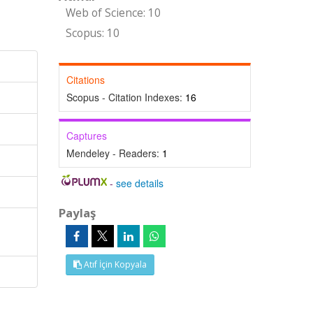
Web of Science: 10
Scopus: 10
Citations
Scopus - Citation Indexes:
16
Captures
Mendeley - Readers:
1
-
see details
Paylaş
Atıf İçin Kopyala