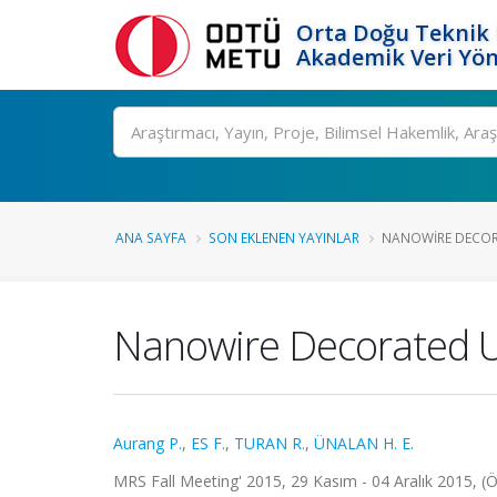
Orta Doğu Teknik 
Akademik Veri Yön
Ara
ANA SAYFA
SON EKLENEN YAYINLAR
NANOWIRE DECORA
Nanowire Decorated Ult
Aurang P.
,
ES F.
,
TURAN R.
,
ÜNALAN H. E.
MRS Fall Meeting' 2015, 29 Kasım - 04 Aralık 2015, (Öz