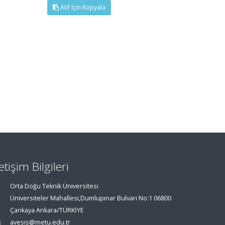
Atıf İçin Kopyala
letişim Bilgileri
Orta Doğu Teknik Üniversitesi
Üniversiteler Mahallesi,Dumlupınar Bulvarı No:1 06800
Çankaya Ankara/TÜRKİYE
avesis@metu.edu.tr