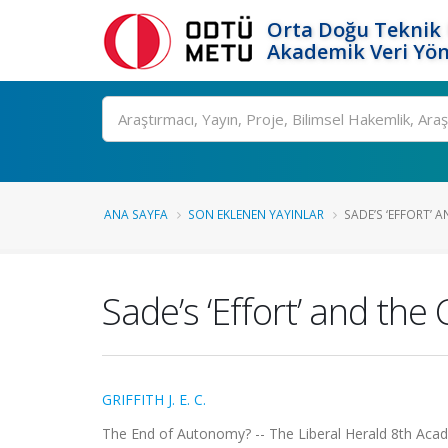
Orta Doğu Teknik 
Akademik Veri Yön
Ara
ANA SAYFA
SON EKLENEN YAYINLAR
SADE’S ‘EFFORT’ 
Sade’s ‘Effort’ and the 
GRIFFITH J. E. C.
The End of Autonomy? -- The Liberal Herald 8th Acade