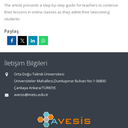
The article presents a step-by-step guide for teachers to continue
their lessons in online classes as they admit their latecoming
students.
Paylaş
İletişim Bilgileri
Orta Doğu Teknik Üniversitesi
Üniversiteler Mahallesi,Dumlupınar Bulvarı No:1 06800
Çankaya Ankara/TÜRKİYE
avesis@metu.edu.tr