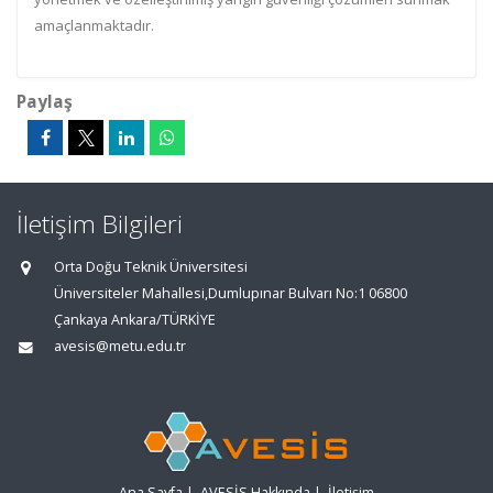
amaçlanmaktadır.
Paylaş
İletişim Bilgileri
Orta Doğu Teknik Üniversitesi
Üniversiteler Mahallesi,Dumlupınar Bulvarı No:1 06800
Çankaya Ankara/TÜRKİYE
avesis@metu.edu.tr
Ana Sayfa
|
AVESİS Hakkında
|
İletişim