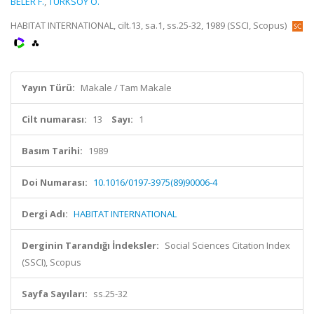
BELER F.
,
TURKSOY O.
HABITAT INTERNATIONAL, cilt.13, sa.1, ss.25-32, 1989 (SSCI, Scopus)
Yayın Türü:
Makale / Tam Makale
Cilt numarası:
13
Sayı:
1
Basım Tarihi:
1989
Doi Numarası:
10.1016/0197-3975(89)90006-4
Dergi Adı:
HABITAT INTERNATIONAL
Derginin Tarandığı İndeksler:
Social Sciences Citation Index
(SSCI), Scopus
Sayfa Sayıları:
ss.25-32