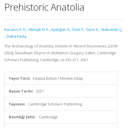
Prehistoric Anatolia
Kazancı D. D.
,
Altınışık N. E.
,
Aydoğan A.
,
Özer F.
,
Sürer E.
,
Atakuman Ç.
,
...Daha Fazla
The Archaeology of Anatolia, Volume IV: Recent Discoveries (2018–
2020), Steadman Sharon R.,McMahon Gregory, Editör, Cambridge
Scholars Publishing, Cambridge, ss.355-371, 2021
Yayın Türü:
Kitapta Bölüm / Mesleki Kitap
Basım Tarihi:
2021
Yayınevi:
Cambridge Scholars Publishing
Basıldığı Şehir:
Cambridge