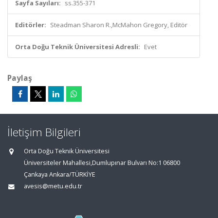
Sayfa Sayıları:
ss.355-371
Editörler:
Steadman Sharon R.,McMahon Gregory, Editör
Orta Doğu Teknik Üniversitesi Adresli:
Evet
Paylaş
İletişim Bilgileri
Orta Doğu Teknik Üniversitesi
Üniversiteler Mahallesi,Dumlupınar Bulvarı No:1 06800
Çankaya Ankara/TÜRKİYE
avesis@metu.edu.tr