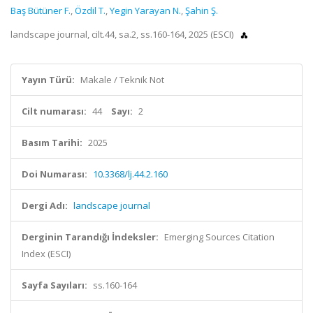
Baş Bütüner F.
,
Özdil T.
,
Yegin Yarayan N.
,
Şahin Ş.
landscape journal, cilt.44, sa.2, ss.160-164, 2025 (ESCI)
Yayın Türü:
Makale / Teknik Not
Cilt numarası:
44
Sayı:
2
Basım Tarihi:
2025
Doi Numarası:
10.3368/lj.44.2.160
Dergi Adı:
landscape journal
Derginin Tarandığı İndeksler:
Emerging Sources Citation
Index (ESCI)
Sayfa Sayıları:
ss.160-164