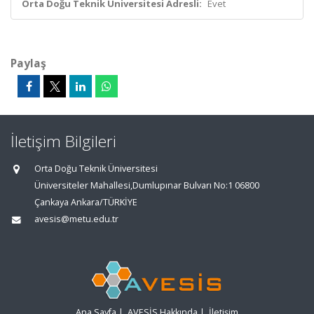
Orta Doğu Teknik Üniversitesi Adresli:
Evet
Paylaş
İletişim Bilgileri
Orta Doğu Teknik Üniversitesi
Üniversiteler Mahallesi,Dumlupınar Bulvarı No:1 06800
Çankaya Ankara/TÜRKİYE
avesis@metu.edu.tr
Ana Sayfa
|
AVESİS Hakkında
|
İletişim