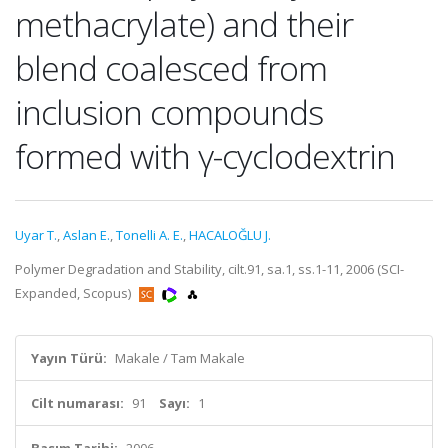
methacrylate) and their
blend coalesced from
inclusion compounds
formed with γ-cyclodextrin
Uyar T.
,
Aslan E.
,
Tonelli A. E.
,
HACALOĞLU J.
Polymer Degradation and Stability, cilt.91, sa.1, ss.1-11, 2006 (SCI-
Expanded, Scopus)
Yayın Türü:
Makale / Tam Makale
Cilt numarası:
91
Sayı:
1