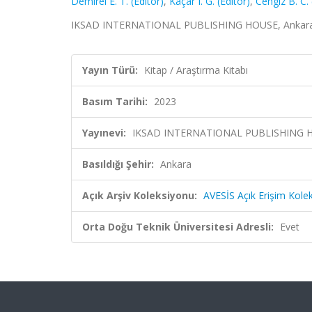
Demirel E. T. (Editör)
,
Kaçar I. G. (Editör)
,
Cengiz B. C. 
IKSAD INTERNATIONAL PUBLISHING HOUSE, Ankara
Yayın Türü:
Kitap / Araştırma Kitabı
Basım Tarihi:
2023
Yayınevi:
IKSAD INTERNATIONAL PUBLISHING 
Basıldığı Şehir:
Ankara
Açık Arşiv Koleksiyonu:
AVESİS Açık Erişim Kole
Orta Doğu Teknik Üniversitesi Adresli:
Evet