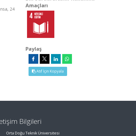
Amaçları
ansa, 24
Paylaş
Atıf İçin Kopyala
letişim Bilgileri
Orta Doğu Teknik Üniversitesi