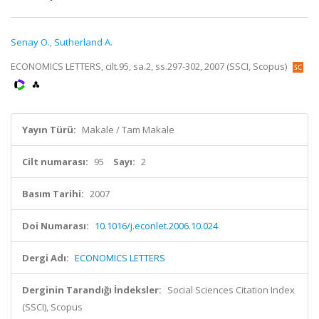
Senay O.
,
Sutherland A.
ECONOMICS LETTERS, cilt.95, sa.2, ss.297-302, 2007 (SSCI, Scopus)
Yayın Türü:
Makale / Tam Makale
Cilt numarası:
95
Sayı:
2
Basım Tarihi:
2007
Doi Numarası:
10.1016/j.econlet.2006.10.024
Dergi Adı:
ECONOMICS LETTERS
Derginin Tarandığı İndeksler:
Social Sciences Citation Index
(SSCI), Scopus