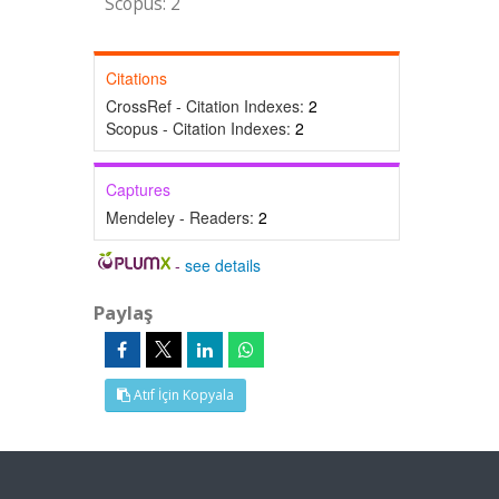
Scopus: 2
Citations
CrossRef - Citation Indexes:
2
Scopus - Citation Indexes:
2
Captures
Mendeley - Readers:
2
-
see details
Paylaş
Atıf İçin Kopyala