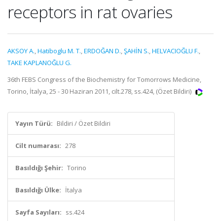
receptors in rat ovaries
AKSOY A.
,
Hatiboglu M. T.
,
ERDOĞAN D.
,
ŞAHİN S.
,
HELVACIOĞLU F.
,
TAKE KAPLANOĞLU G.
36th FEBS Congress of the Biochemistry for Tomorrows Medicine,
Torino, İtalya, 25 - 30 Haziran 2011, cilt.278, ss.424, (Özet Bildiri)
Yayın Türü:
Bildiri / Özet Bildiri
Cilt numarası:
278
Basıldığı Şehir:
Torino
Basıldığı Ülke:
İtalya
Sayfa Sayıları:
ss.424