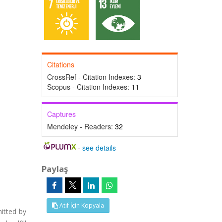
Citations
CrossRef - Citation Indexes:
3
Scopus - Citation Indexes:
11
Captures
Mendeley - Readers:
32
-
see details
Paylaş
Atıf İçin Kopyala
mitted by