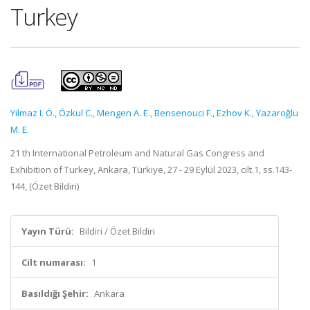
Turkey
Yilmaz I. Ö.
,
Özkul C.
,
Mengen A. E.
,
Bensenouci F.
,
Ezhov K.
,
Yazaroğlu
M. E.
21 th International Petroleum and Natural Gas Congress and
Exhibition of Turkey, Ankara, Türkiye, 27 - 29 Eylül 2023, cilt.1, ss.143-
144, (Özet Bildiri)
Yayın Türü:
Bildiri / Özet Bildiri
Cilt numarası:
1
Basıldığı Şehir:
Ankara