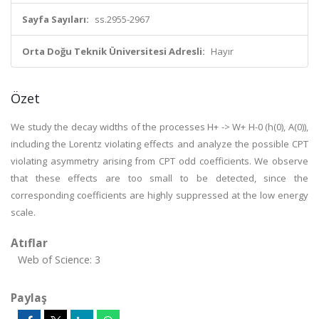
Sayfa Sayıları:
ss.2955-2967
Orta Doğu Teknik Üniversitesi Adresli:
Hayır
Özet
We study the decay widths of the processes H+ -> W+ H-0 (h(0), A(0)),
including the Lorentz violating effects and analyze the possible CPT
violating asymmetry arising from CPT odd coefficients. We observe
that these effects are too small to be detected, since the
corresponding coefficients are highly suppressed at the low energy
scale.
Atıflar
Web of Science: 3
Paylaş