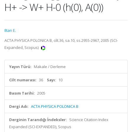
H+ -> W+ H-0 (h(0), A(0))
Iltan E.
ACTA PHYSICA POLONICA B, cilt.36, sa.10, ss.2955-2967, 2005 (SCI-
Expanded, Scopus)
Yayın Türü:
Makale / Derleme
Cilt numarası:
36
Sayı:
10
Basım Tarihi:
2005
Dergi Adı:
ACTA PHYSICA POLONICA B
Derginin Tarandığı İndeksler:
Science Citation Index
Expanded (SCI-EXPANDED), Scopus