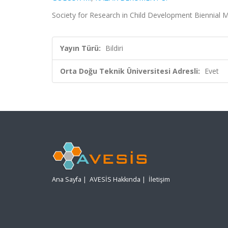
Society for Research in Child Development Biennial M
Yayın Türü:
Bildiri
Orta Doğu Teknik Üniversitesi Adresli:
Evet
Ana Sayfa
|
AVESİS Hakkında
|
İletişim