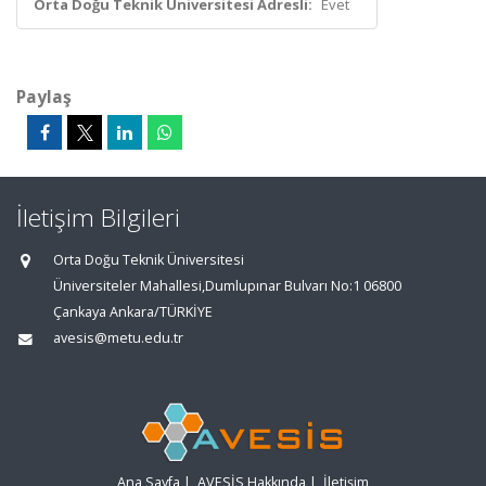
Orta Doğu Teknik Üniversitesi Adresli:
Evet
Paylaş
İletişim Bilgileri
Orta Doğu Teknik Üniversitesi
Üniversiteler Mahallesi,Dumlupınar Bulvarı No:1 06800
Çankaya Ankara/TÜRKİYE
avesis@metu.edu.tr
Ana Sayfa
|
AVESİS Hakkında
|
İletişim