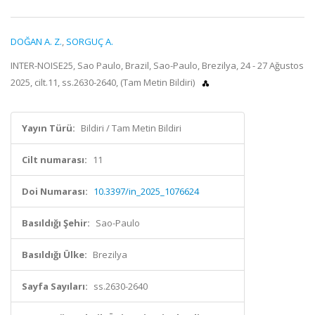
DOĞAN A. Z.
,
SORGUÇ A.
INTER-NOISE25, Sao Paulo, Brazil, Sao-Paulo, Brezilya, 24 - 27 Ağustos
2025, cilt.11, ss.2630-2640, (Tam Metin Bildiri)
Yayın Türü:
Bildiri / Tam Metin Bildiri
Cilt numarası:
11
Doi Numarası:
10.3397/in_2025_1076624
Basıldığı Şehir:
Sao-Paulo
Basıldığı Ülke:
Brezilya
Sayfa Sayıları:
ss.2630-2640