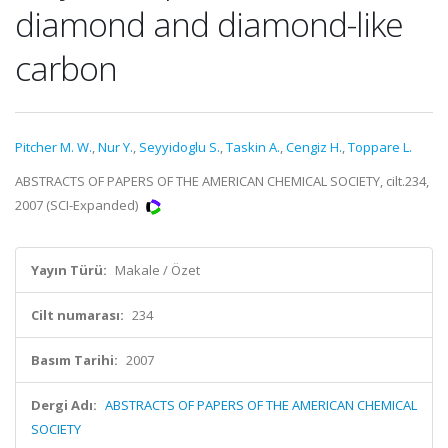
diamond and diamond-like
carbon
Pitcher M. W.
,
Nur Y.
,
Seyyidoglu S.
,
Taskin A.
,
Cengiz H.
,
Toppare L.
ABSTRACTS OF PAPERS OF THE AMERICAN CHEMICAL SOCIETY, cilt.234,
2007 (SCI-Expanded)
Yayın Türü:
Makale / Özet
Cilt numarası:
234
Basım Tarihi:
2007
Dergi Adı:
ABSTRACTS OF PAPERS OF THE AMERICAN CHEMICAL
SOCIETY