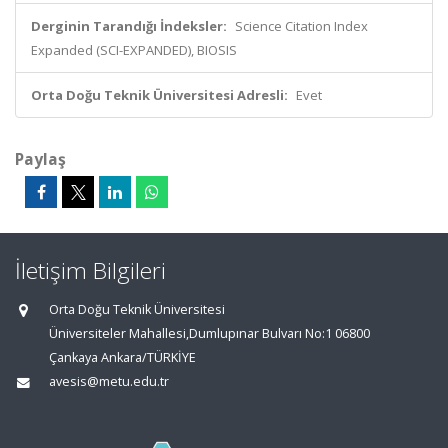
Derginin Tarandığı İndeksler:
Science Citation Index
Expanded (SCI-EXPANDED), BIOSIS
Orta Doğu Teknik Üniversitesi Adresli:
Evet
Paylaş
İletişim Bilgileri
Orta Doğu Teknik Üniversitesi
Üniversiteler Mahallesi,Dumlupınar Bulvarı No:1 06800
Çankaya Ankara/TÜRKİYE
avesis@metu.edu.tr