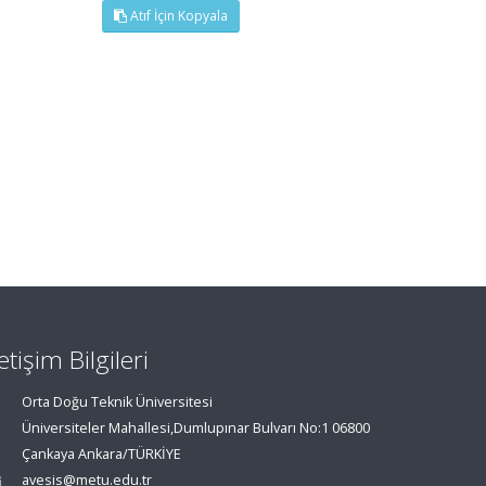
Atıf İçin Kopyala
letişim Bilgileri
Orta Doğu Teknik Üniversitesi
Üniversiteler Mahallesi,Dumlupınar Bulvarı No:1 06800
Çankaya Ankara/TÜRKİYE
avesis@metu.edu.tr