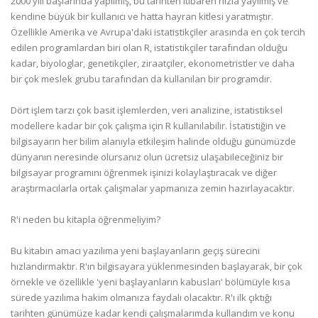
2000 yılı başlarında yapılmış, bu tarihten itibaren hızla yayılmış ve
kendine büyük bir kullanıcı ve hatta hayran kitlesi yaratmıştır.
Özellikle Amerika ve Avrupa'daki istatistikçiler arasında en çok tercih
edilen programlardan biri olan R, istatistikçiler tarafından olduğu
kadar, biyologlar, genetikçiler, ziraatçiler, ekonometristler ve daha
bir çok meslek grubu tarafından da kullanılan bir programdır.
Dört işlem tarzı çok basit işlemlerden, veri analizine, istatistiksel
modellere kadar bir çok çalışma için R kullanılabilir. İstatistiğin ve
bilgisayarın her bilim alanıyla etkileşim halinde olduğu günümüzde
dünyanın neresinde olursanız olun ücretsiz ulaşabileceğiniz bir
bilgisayar programını öğrenmek işinizi kolaylaştıracak ve diğer
araştırmacılarla ortak çalışmalar yapmanıza zemin hazırlayacaktır.
R'i neden bu kitapla öğrenmeliyim?
Bu kitabın amacı yazılıma yeni başlayanların geçiş sürecini
hızlandırmaktır. R'ın bilgisayara yüklenmesinden başlayarak, bir çok
örnekle ve özellikle 'yeni başlayanların kabusları' bölümüyle kısa
sürede yazılıma hakim olmanıza faydalı olacaktır. R'ı ilk çıktığı
tarihten günümüze kadar kendi çalışmalarımda kullandım ve konu