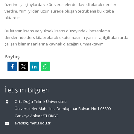
üzerine çalıştaylarda ve üniversitelerde davetli olarak dersler
verdim. Yirmi yıldan uzun sürede oluşan tecrübemi bu kitaba
aktardım.
Bu kitabın lisans ve yüksek lisans düzeyindeki hesaplama
derslerinde ders kitabı olarak okutulmasının yanı sıra, ilgili alanlarda
çalışan bilim insanlarına kaynak olacağını ummaktayım.
Paylaş
İletişim Bilgileri
Orta Doğu Teknik Üniversitesi
Üniversiteler Mahallesi,Dumlupınar Bulvarı No:1 06800
Çankaya Ankara/TÜRKİYE
avesis@metu.edu.tr