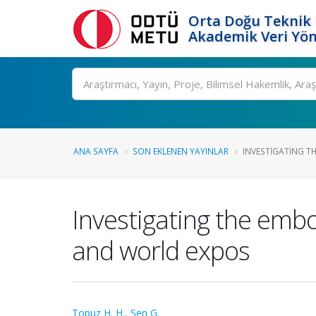
Orta Doğu Teknik 
Akademik Veri Yön
Ara
ANA SAYFA
SON EKLENEN YAYINLAR
INVESTIGATING TH
Investigating the embo
and world expos
Topuz H. H.
,
Şen G.