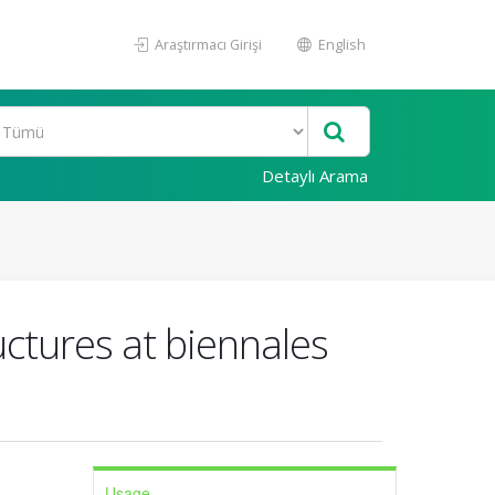
Araştırmacı Girişi
English
Detaylı Arama
uctures at biennales
Usage