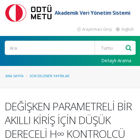
Akademik Veri Yönetim Sistemi
Araştırmacı Girişi
English
Ara
Detaylı Arama
ANA SAYFA
SON EKLENEN YAYINLAR
DEĞİŞKEN PARAMETRELİ BİR
AKILLI KİRİŞ İÇİN DÜŞÜK
DERECELİ H∞ KONTROLCÜ