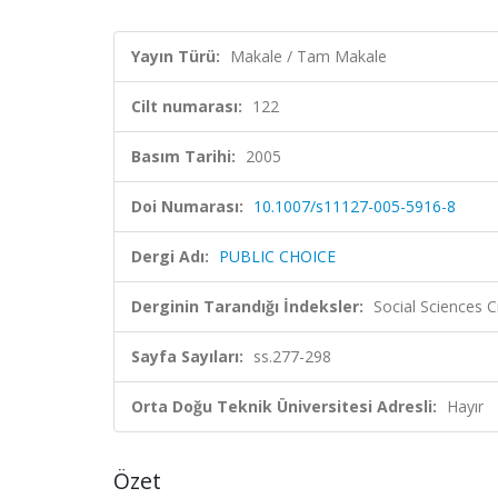
Yayın Türü:
Makale / Tam Makale
Cilt numarası:
122
Basım Tarihi:
2005
Doi Numarası:
10.1007/s11127-005-5916-8
Dergi Adı:
PUBLIC CHOICE
Derginin Tarandığı İndeksler:
Social Sciences C
Sayfa Sayıları:
ss.277-298
Orta Doğu Teknik Üniversitesi Adresli:
Hayır
Özet