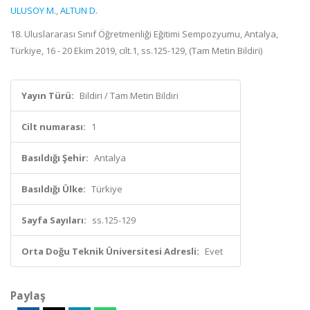
ULUSOY M.
,
ALTUN D.
18. Uluslararası Sınıf Öğretmenliği Eğitimi Sempozyumu, Antalya,
Türkiye, 16 - 20 Ekim 2019, cilt.1, ss.125-129, (Tam Metin Bildiri)
Yayın Türü:
Bildiri / Tam Metin Bildiri
Cilt numarası:
1
Basıldığı Şehir:
Antalya
Basıldığı Ülke:
Türkiye
Sayfa Sayıları:
ss.125-129
Orta Doğu Teknik Üniversitesi Adresli:
Evet
Paylaş