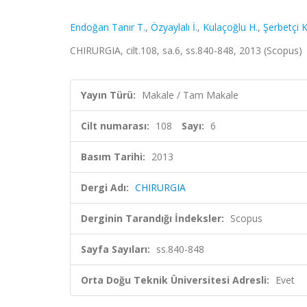
Endoğan Tanır T.
,
Özyaylalı İ.
,
Kulaçoğlu H.
,
Şerbetçi K
CHIRURGIA, cilt.108, sa.6, ss.840-848, 2013 (Scopus)
Yayın Türü:
Makale / Tam Makale
Cilt numarası:
108
Sayı:
6
Basım Tarihi:
2013
Dergi Adı:
CHIRURGIA
Derginin Tarandığı İndeksler:
Scopus
Sayfa Sayıları:
ss.840-848
Orta Doğu Teknik Üniversitesi Adresli:
Evet