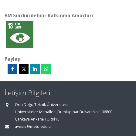
BM Sürdürülebilir Kalkınma Amaçları
Paylaş
İletişim Bilgileri
Orta Doğu Teknik Üniversitesi
Üniversiteler Mahallesi,Dumlupınar Bulvarı No:1 06800
Çankaya Ankara/TÜRKİYE
avesis@metu.edu.tr