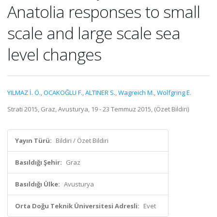
Anatolia responses to small
scale and large scale sea
level changes
YILMAZ İ. Ö.
,
OCAKOĞLU F.
,
ALTINER S.
,
Wagreich M.
,
Wolfgring E.
Strati 2015, Graz, Avusturya, 19 - 23 Temmuz 2015, (Özet Bildiri)
Yayın Türü:
Bildiri / Özet Bildiri
Basıldığı Şehir:
Graz
Basıldığı Ülke:
Avusturya
Orta Doğu Teknik Üniversitesi Adresli:
Evet