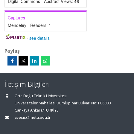
Digital Commons - Abstract Views:
46
Captures
Mendeley - Readers:
1
-
see details
Paylaş
İletişim Bilgileri
Orta Doğu Teknik Üniversitesi
Üniversiteler Mahallesi,Dumlupınar Bulvarı No:1 06800
Çankaya Ankara/TÜRKİYE
avesis@metu.edu.tr