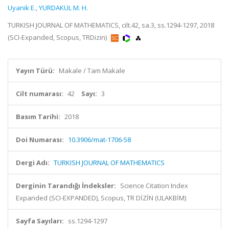
Uyanik E.
,
YURDAKUL M. H.
TURKISH JOURNAL OF MATHEMATICS, cilt.42, sa.3, ss.1294-1297, 2018
(SCI-Expanded, Scopus, TRDizin)
Yayın Türü:
Makale / Tam Makale
Cilt numarası:
42
Sayı:
3
Basım Tarihi:
2018
Doi Numarası:
10.3906/mat-1706-58
Dergi Adı:
TURKISH JOURNAL OF MATHEMATICS
Derginin Tarandığı İndeksler:
Science Citation Index
Expanded (SCI-EXPANDED), Scopus, TR DİZİN (ULAKBİM)
Sayfa Sayıları:
ss.1294-1297