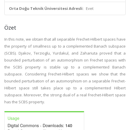
Orta Doğu Teknik Üniversitesi Adresli:
Evet
Özet
In this note, we obtain that all separable Frechet-Hilbert spaces have
the property of smallness up to a complemented Banach subspace
(SCBS). Djakov, Terzioglu, Yurdakul, and Zahariuta proved that a
bounded perturbation of an automorphism on Frechet spaces with
the SCBS property is stable up to a complemented Banach
subspace. Considering Frechet-Hilbert spaces we show that the
bounded perturbation of an automorphism on a separable Frechet-
Hilbert space still takes place up to a complemented Hilbert
subspace. Moreover, the strong dual of a real Frechet-Hilbert space
has the SCBS property.
Usage
Digital Commons - Downloads:
140