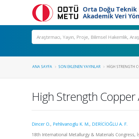
Orta Doğu Teknik 
Akademik Veri Yön
Ara
ANA SAYFA
SON EKLENEN YAYINLAR
HIGH STRENGTH CO
High Strength Copper 
Dincer O.
,
Pehlivanoglu K. M.
,
DERİCİOĞLU A. F.
18th International Metallurgy & Materials Congress, İs