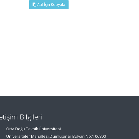
Atıf İçin Kopyala
letişim Bilgileri
Orta Doğu Teknik Üniversitesi
Üniversiteler Mahallesi,Dumlupınar Bulvarı No:1 06800