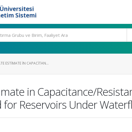
Üniversitesi
etim Sistemi
TE ESTIMATE IN CAPACITAN...
timate in Capacitance/Resist
 for Reservoirs Under Waterf