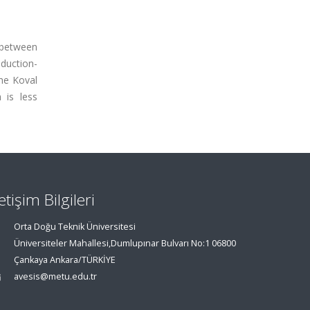
 between
oduction-
the Koval
 is less
letişim Bilgileri
Orta Doğu Teknik Üniversitesi
Üniversiteler Mahallesi,Dumlupınar Bulvarı No:1 06800
Çankaya Ankara/TÜRKİYE
avesis@metu.edu.tr