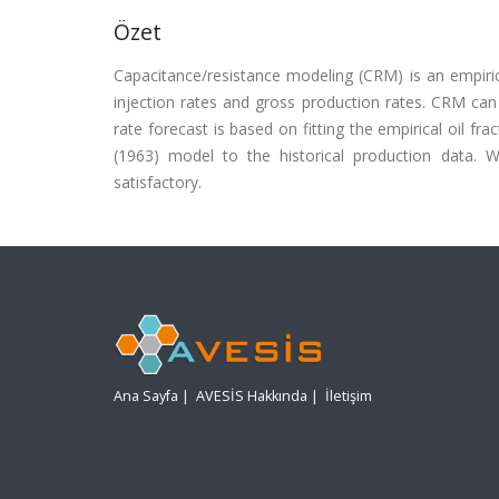
Özet
Capacitance/resistance modeling (CRM) is an empiri
injection rates and gross production rates. CRM can s
rate forecast is based on fitting the empirical oil fr
(1963) model to the historical production data. W
satisfactory.
Ana Sayfa
|
AVESİS Hakkında
|
İletişim