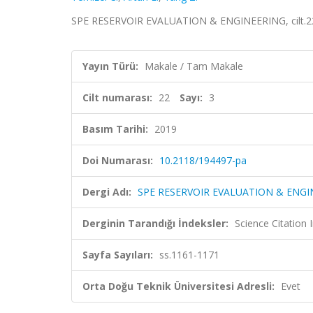
SPE RESERVOIR EVALUATION & ENGINEERING, cilt.22,
Yayın Türü:
Makale / Tam Makale
Cilt numarası:
22
Sayı:
3
Basım Tarihi:
2019
Doi Numarası:
10.2118/194497-pa
Dergi Adı:
SPE RESERVOIR EVALUATION & ENGI
Derginin Tarandığı İndeksler:
Science Citation
Sayfa Sayıları:
ss.1161-1171
Orta Doğu Teknik Üniversitesi Adresli:
Evet