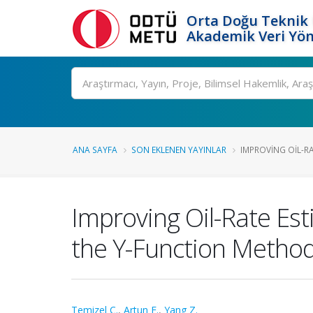
Orta Doğu Teknik 
Akademik Veri Yön
Ara
ANA SAYFA
SON EKLENEN YAYINLAR
IMPROVING OIL-RA
Improving Oil-Rate Es
the Y-Function Method
Temizel C.
,
Artun E.
,
Yang Z.