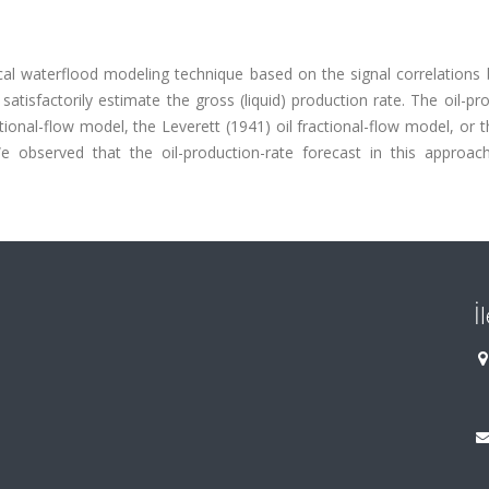
cal waterflood modeling technique based on the signal correlations
atisfactorily estimate the gross (liquid) production rate. The oil-pr
actional-flow model, the Leverett (1941) oil fractional-flow model, or 
e observed that the oil-production-rate forecast in this approach
İ