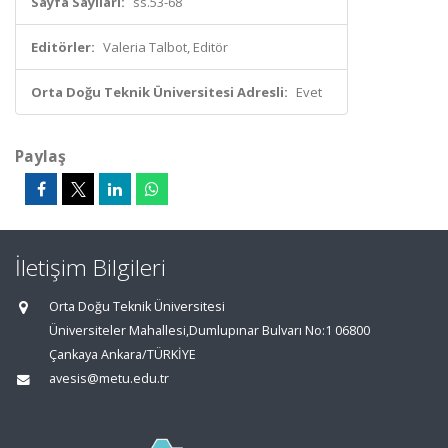
Sayfa Sayıları:
ss.53-68
Editörler:
Valeria Talbot, Editör
Orta Doğu Teknik Üniversitesi Adresli:
Evet
Paylaş
İletişim Bilgileri
Orta Doğu Teknik Üniversitesi
Üniversiteler Mahallesi,Dumlupınar Bulvarı No:1 06800
Çankaya Ankara/TÜRKİYE
avesis@metu.edu.tr