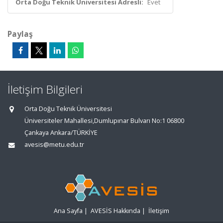
Orta Doğu Teknik Üniversitesi Adresli:
Evet
Paylaş
İletişim Bilgileri
Orta Doğu Teknik Üniversitesi
Üniversiteler Mahallesi,Dumlupınar Bulvarı No:1 06800
Çankaya Ankara/TÜRKİYE
avesis@metu.edu.tr
Ana Sayfa
|
AVESİS Hakkında
|
İletişim