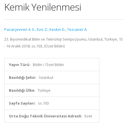
Kemik Yenilenmesi
Pazarçeviren A. E.
,
Evis Z.
,
Keskin D.
,
Tezcaner A.
23. Biyomedikal Bilim ve Teknoloji Sempozyumu, İstanbul, Türkiye, 15
- 16 Aralık 2018, ss.103, (Özet Bildiri)
Yayın Türü:
Bildiri / Özet Bildiri
Basıldığı Şehir:
İstanbul
Basıldığı Ülke:
Türkiye
Sayfa Sayıları:
ss.103
Orta Doğu Teknik Üniversitesi Adresli:
Evet