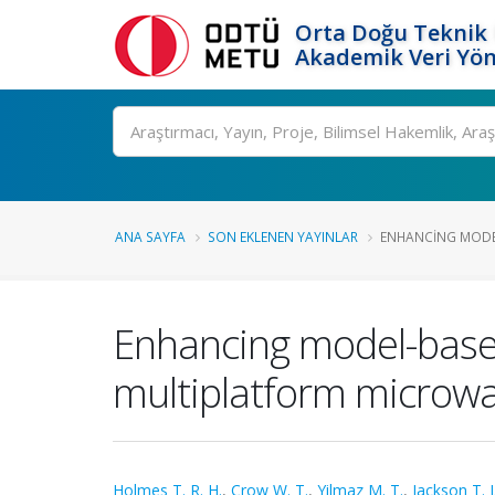
Orta Doğu Teknik 
Akademik Veri Yön
Ara
ANA SAYFA
SON EKLENEN YAYINLAR
ENHANCING MODEL
Enhancing model-based
multiplatform microwa
Holmes T. R. H.
,
Crow W. T.
,
Yilmaz M. T.
,
Jackson T. J