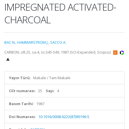
IMPREGNATED ACTIVATED-
CHARCOAL
BAC N.
,
HAMMARSTROM J.
,
SACCO A.
CARBON, cilt.25, sa.4, ss.545-549, 1987 (SCI-Expanded, Scopus)
Yayın Türü:
Makale / Tam Makale
Cilt numarası:
25
Sayı:
4
Basım Tarihi:
1987
Doi Numarası:
10.1016/0008-6223(87)90196-5