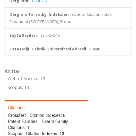
Dergi Adı:
CARBON
Derginin Tarandığı İndeksler:
Science Citation Index
Expanded (SCI-EXPANDED), Scopus
Sayfa Sayıları:
ss.545-549
Orta Doğu Teknik Üniversitesi Adresli:
Hayır
Atıflar
Web of Science: 12
Scopus: 13
Citations
CrossRef - Citation Indexes:
8
Patent Families - Patent Family
Citations:
1
Scopus - Citation Indexes:
13