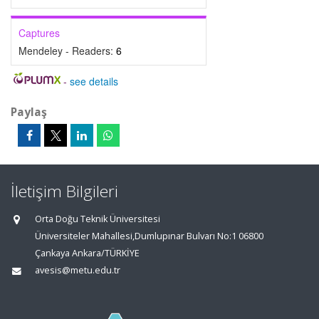
Captures
Mendeley - Readers:
6
-
see details
Paylaş
İletişim Bilgileri
Orta Doğu Teknik Üniversitesi
Üniversiteler Mahallesi,Dumlupınar Bulvarı No:1 06800
Çankaya Ankara/TÜRKİYE
avesis@metu.edu.tr