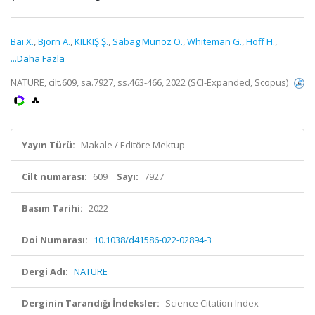
Bai X.
,
Bjorn A.
,
KILKIŞ Ş.
,
Sabag Munoz O.
,
Whiteman G.
,
Hoff H.
,
...Daha Fazla
NATURE, cilt.609, sa.7927, ss.463-466, 2022 (SCI-Expanded, Scopus)
Yayın Türü:
Makale / Editöre Mektup
Cilt numarası:
609
Sayı:
7927
Basım Tarihi:
2022
Doi Numarası:
10.1038/d41586-022-02894-3
Dergi Adı:
NATURE
Derginin Tarandığı İndeksler:
Science Citation Index